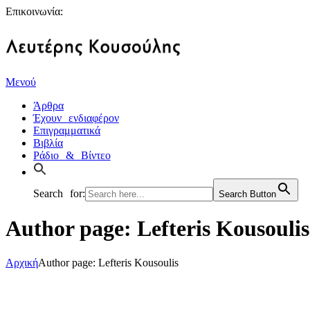
Επικοινωνία:
Μενού
Άρθρα
Έχουν ενδιαφέρον
Επιγραμματικά
Βιβλία
Ράδιο & Βίντεο
Search for:
Search Button
Author page: Lefteris Kousoulis
Αρχική
Author page: Lefteris Kousoulis