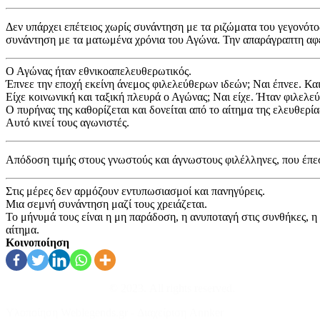
Δεν υπάρχει επέτειος χωρίς συνάντηση με τα ριζώματα του γεγονότος
συνάντηση με τα ματωμένα χρόνια του Αγώνα. Την απαράγραπτη αφ
Ο Αγώνας ήταν εθνικοαπελευθερωτικός.
Έπνεε την εποχή εκείνη άνεμος φιλελεύθερων ιδεών; Ναι έπνεε. Κα
Είχε κοινωνική και ταξική πλευρά ο Αγώνας; Ναι είχε. Ήταν φιλελεύ
Ο πυρήνας της καθορίζεται και δονείται από το αίτημα της ελευθερία
Αυτό κινεί τους αγωνιστές.
Απόδοση τιμής στους γνωστούς και άγνωστους φιλέλληνες, που έπεσ
Στις μέρες δεν αρμόζουν εντυπωσιασμοί και πανηγύρεις.
Μια σεμνή συνάντηση μαζί τους χρειάζεται.
Το μήνυμά τους είναι η μη παράδοση, η ανυποταγή στις συνθήκες, η 
αίτημα.
Κοινοποίηση
Λευτέρης Κουσούλης
© 2023. All rights reserved.
Υλοποίηση Weblegends.gr - Διαχείριση Annker