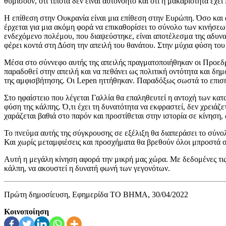
θυμίσουν, ότι τίποτα δεν είναι αυτονόητο και ότι η μακαριότητα έχει
Η επίθεση στην Ουκρανία είναι μια επίθεση στην Ευρώπη. Όσο και α
έρχεται για μια ακόμη φορά να επικαθορίσει το σύνολο των κινήσεω
ενδεχόμενο πολέμου, που διαψεύστηκε, είναι αποτέλεσμα της αδυναμί
φέρει κοντά στη Δύση την απειλή του θανάτου. Στην μύχια φύση το
Μέσα στο σύννεφο αυτής της απειλής πραγματοποιήθηκαν οι Προεδρικ
παραδοθεί στην απειλή και να πεθάνει ως πολιτική οντότητα και δ
της αμφισβήτησης. Οι Lepen ηττήθηκαν. Παραδόξως σωστά το επισήμ
Στο ηφαίστειο που λέγεται Γαλλία θα επαληθευτεί η αντοχή των κα
φύση της κάλπης. Ό,τι έχει τη δυνατότητα να εκφραστεί, δεν χρειάζ
χαράζεται βαθιά στο παρόν και προστίθεται στην ιστορία σε κίνηση,
Το πνεύμα αυτής της σύγκρουσης σε εξέλιξη θα διαπεράσει το σύνολ
Και χωρίς μεταμφιέσεις και προσχήματα θα βρεθούν όλοι μπροστά σ
Αυτή η μεγάλη κίνηση αφορά την μικρή μας χώρα. Με δεδομένες τις 
κάλπη, να ακουστεί η δυνατή φωνή των γεγονότων.
Πρώτη δημοσίευση, Εφημερίδα ΤΟ ΒΗΜΑ, 30/04/2022
Κοινοποίηση