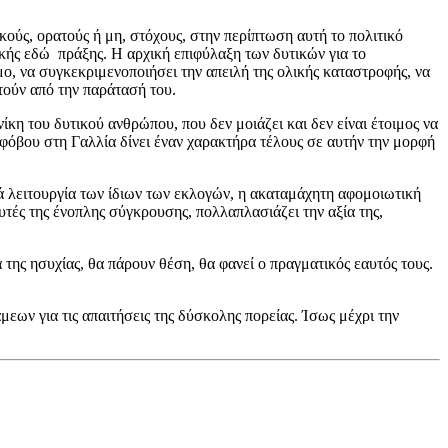
ούς, ορατούς ή μη, στόχους, στην περίπτωση αυτή το πολιτικό
ικής εδώ πράξης. Η αρχική επιφύλαξη των δυτικών για το
μο, να συγκεκριμενοποιήσει την απειλή της ολικής καταστροφής, να
τούν από την παράτασή του.
κη του δυτικού ανθρώπου, που δεν μοιάζει και δεν είναι έτοιμος να
 φόβου στη Γαλλία δίνει έναν χαρακτήρα τέλους σε αυτήν την μορφή
κά λειτουργία των ίδιων των εκλογών, η ακαταμάχητη αφομοιωτική
υτές της ένοπλης σύγκρουσης, πολλαπλασιάζει την αξία της,
της ησυχίας, θα πάρουν θέση, θα φανεί ο πραγματικός εαυτός τους.
εων για τις απαιτήσεις της δύσκολης πορείας. Ίσως μέχρι την