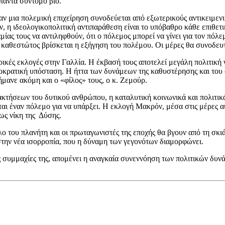
 πάντα σύντομο βίο.
ν μια πολεμική επιχείρηση συνοδεύεται από εξωτερικούς αντικειμενικ
ν, η ιδεολογικοπολιτική αντιπαράθεση είναι το υπόβαθρο κάθε επιθετ
ας τους να αντιληφθούν, ότι ο πόλεμος μπορεί να γίνει για τον πόλε
υ καθεστώτος βρίσκεται η εξήγηση του πολέμου. Οι μέρες θα συνοδευ
ές εκλογές στην Γαλλία. Η έκβασή τους αποτελεί μεγάλη πολιτική νί
ημοκρατική υπόσταση. Η ήττα των δυνάμεων της καθυστέρησης και του
ανε ακόμη και ο «φίλος» τους, ο κ. Ζεμούρ.
τακτήσεων του δυτικού ανθρώπου, η καταλυτική κοινωνικά και πολιτι
εται έναν πόλεμο για να υπάρξει. Η εκλογή Μακρόν, μέσα στις μέρες α
 ως νίκη της Δύσης.
ο του πλανήτη και οι πρωταγωνιστές της εποχής θα βγουν από τη σκιά 
την νέα ισορροπία, που η δύναμη των γεγονότων διαμορφώνει.
συμμαχίες της, απομένει η αναγκαία συνεννόηση των πολιτικών δυνάμ