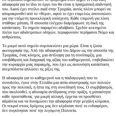
αδιαφορία για το ίδιο το έργο του θα είναι η πραγματική απάντησή
του. Αφού έχει στείλει mail στην Τροχαία, αυτός πλέον μπορεί να
απομακρυνθεί από το «θέμα», αφού το έχει επιμελώς αποτυπώσει
για την επόμενη προεκλογική υπόσχεση. Κάθε επιμονή για λύση
στάθηκε μάταιη. Η απουσία ελέγχου διαμόρφωσε τη δική της
κατάσταση. Το σημείο παραμένει αδιάβατο. Σχεδόν κεκτημένο
πλέον των αδιάντροπων οδηγών, περιφρονούν περήφανοι Νόμο και
ανθρώπους.
Το μικρό αυτό σημείο συμπυκνώνει μια χώρα. Είναι η ζώσα
φωτογραφία της. Από την αδιαφορία του Δήμου ως την απουσία της
Τροχαίας, ένας κόσμος, μια αντίληψη για τη συνύπαρξη, μια
υποβάθμιση και διαγραφή της αξίας του καθημερινού, επιβεβαιώνει
την κυριαρχία μιας παρακμής, που έχει ως αυτονόητη κατάσταση
ανεμπόδιστα απλώσει τις ρίζες της.
Η αδιαφορία για το καθημερινό και η παιδαγωγική που το
συνοδεύει, έγινε στην Ελλάδα μια αιτία αποστροφής των πολιτών
προς την πολιτική, η ήττα της στη συνείδησή τους. Ο συμβιβασμός
που ακολουθεί, η αδυναμία αντίδρασης στην πράξη, η ματαιότητα
κάθε προσπάθειας για μικρή αλλαγή, έρχεται να προσθέσει
αδράνεια και να δυναμώσει την αδιαφορία στην μεγάλη κλίμακα.
Οι νεκροί στους δρόμους μας δεν κέρδισαν ποτέ το ενδιαφέρον,
δεν συγκίνησαν ποτέ την λεγόμενη Πολιτεία.