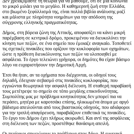
Δεν χρειαζόμαστε τη θεωρία για να μάθουμε, ότι σε μια κοινωνία
το μικρό μιλάει για το μεγάλο. Η καθημερινή ζωή στην Ελλάδα,
στο βιωμένο ξεφύλλισμά της, είναι πολλά βιβλία ανάλυσης μαζί
και μάλιστα με πληρότητα νοημάτων για την απόδοση της
σύγχρονης ελληνικής πραγματικότητας.
Δήμος, στη βόρεια ζώνη της Αττικής, αποφασίζει να κάνει μικρή
παρέμβαση σε κεντρικό δρόμο, προκειμένου να διευκολύνει την
κίνηση των πεζών, σε ένα σημείο που έμοιαζε αναγκαίο. Τοποθετεί
τις σχετικές πινακίδες που ορίζουν την κυκλοφορία των οχημάτων,
ώστε η πρόθεση διευκόλυνσης των πεζών να υλοποιηθεί με
ασφάλεια. Το έργο τελειώνει γρήγορα, οι δημότες θα είχαν βάσιμο
λόγο να ευχαριστήσουν την Δημοτική Αρχή.
Έτσι θα ήταν, αν τα οχήματα που διέρχονται, οι οδηγοί τους
δηλαδή, έδειχναν σεβασμό στις πινακίδες κυκλοφορίας, που
εγγυώνται θεωρητικά την ασφαλή διέλευση. Η σταθερή παραβίασή
τους μετέτρεψε το σημείο σε τόπο μεγάλης επικινδυνότητας.
Συμπολίτης μας με πρόβλημα κινητικότητας δεν μπορεί πια να
περάσει, μητέρα με καροτσάκι επίσης, ηλικιωμένα άτομα με αργό
βάδισμα απειλούνται από τους βιαστικούς οδηγούς, που αδιάφοροι
για την τριπλή απαγόρευση, παραβιάζουν επιθετικά τις πινακίδες.
Το έργο του Δήμου έχει πλήρως ακυρωθεί. Και αντί της ασφάλειας
στη διέλευση των πεζών, προστέθηκε θανάσιμη απειλή.
Οι περίοικοι σημειώνουν το πρόβλημα στον Δήμο. Η ευγενική