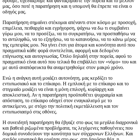
δρούμε, σχεδιάζουμε και φανταζόμαστε την πορεία και το μέλλον
μας, όσο ποτέ η παρατήρηση και η υπομονή θα έπρεπε να είναι ο
οδηγός μας.
Παρατήρηση σημαίνει στέκομαι απέναντι στον κόσμο με προσοχή,
επιμέλεια, πειθαρχία και εγρήγορση, ψάχνω να δω τι συμβαίνει
γύρω μου, να το προσέξω, να το συγκρατήσω, να προσπαθήσω να
το αντιληφθώ, να το εξηγήσω, να το κατανοήσω, να το κάνω μέρος
της εμπειρίας μου. Να γίνει έτσι για άτομα και κοινότητα αυτό που
πραγματικά κάθε φορά συντελείται, αφορμή και δεδομένο
επίγνωσης και αυτογνωσίας. Όπλο δηλαδή στην πορεία, αφού το
πραγματικό είναι αυτό που τελικά θα επιβάλλει τον «νόμο» του και
με αυτό αναπόφευκτα θα αναμετρηθούμε στον μακρύ χρόνο.
Ενώ η ανάγκη αυτή μοιάζει αυτονόητη, μας κερδίζει το
εντυπωσιακό και το επίκαιρο. Η εμπλοκή με το επίκαιρο και το
στιγμιαίο μοιάζει να είναι η μόνη επιλογή, κυρίαρχη και
αποκλειστική. Αν η παρατήρηση προϋποθέτει ψυχραιμία και
απόσταση, το επίκαιρο οδηγεί στον εναγκαλισμό με το
αντικείμενο, με στόχο την πολιτική εκμετάλλευση και τον
εντυπωσιασμό στις οθόνες.
Η συνειδητή παρατήρηση θα έβγαζε στο φως τα μεγάλα διαχρονικά
και βαθειά ριζωμένα προβλήματα, τις λεγόμενες παθογένειες που
δομικά συνοδεύουν την κοινότητα των σύγχρονων Ελλήνων. Και
σχεδόν μηχανικά θα ερχόταν στο φως, στη δημόσια θέα, η