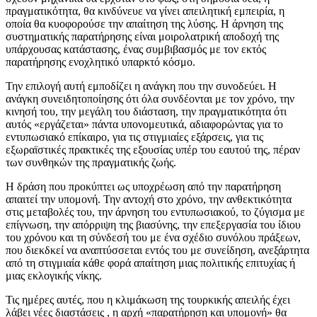
πραγματικότητα, θα κινδύνευε να γίνει απειλητική εμπειρία, η
οποία θα κυοφορούσε την απαίτηση της λύσης. Η άρνηση της
συστηματικής παρατήρησης είναι μοιρολατρική αποδοχή της
υπάρχουσας κατάστασης, ένας συμβιβασμός με τον εκτός
παρατήρησης ενοχλητικό υπαρκτό κόσμο.
Την επιλογή αυτή εμποδίζει η ανάγκη που την συνοδεύει. Η
ανάγκη συνειδητοποίησης ότι όλα συνδέονται με τον χρόνο, την
κινησή του, την μεγάλη του διάσταση, την πραγματικότητα ότι
αυτός «εργάζεται» πάντα υπονομευτικά, αδιαφορώντας για το
εντυπωσιακό επίκαιρο, για τις στιγμιαίες εξάρσεις, για τις
εξωραϊστικές πρακτικές της εξουσίας υπέρ του εαυτού της, πέραν
των συνθηκών της πραγματικής ζωής.
Η δράση που προκύπτει ως υποχρέωση από την παρατήρηση
απαιτεί την υπομονή. Την αντοχή στο χρόνο, την ανθεκτικότητα
στις μεταβολές του, την άρνηση του εντυπωσιακού, το ζύγισμα με
επίγνωση, την απόρριψη της βιασύνης, την επεξεργασία του ίδιου
του χρόνου και τη σύνδεσή του με ένα σχέδιο συνόλου πράξεων,
που διεκδκεί να αναπτύσσεται εντός του με συνείδηση, ανεξάρτητα
από τη στιγμιαία κάθε φορά απαίτηση μιας πολιτικής επιτυχίας ή
μιας εκλογικής νίκης.
Τις ημέρες αυτές, που η κλιμάκωση της τουρκικής απειλής έχει
λάβει νέες διαστάσεις , η αρχή «παρατήρηση και υπομονή» θα