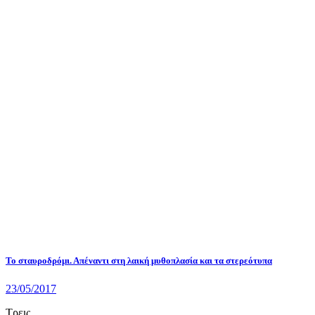
Το σταυροδρόμι. Απέναντι στη λαική μυθοπλασία και τα στερεότυπα
23/05/2017
Τρεις...