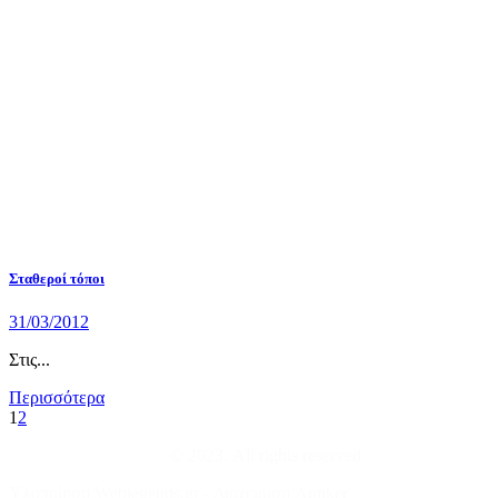
Σταθεροί τόποι
31/03/2012
Στις...
Περισσότερα
1
2
Λευτέρης Κουσούλης
© 2023. All rights reserved.
Υλοποίηση Weblegends.gr - Διαχείριση Annker