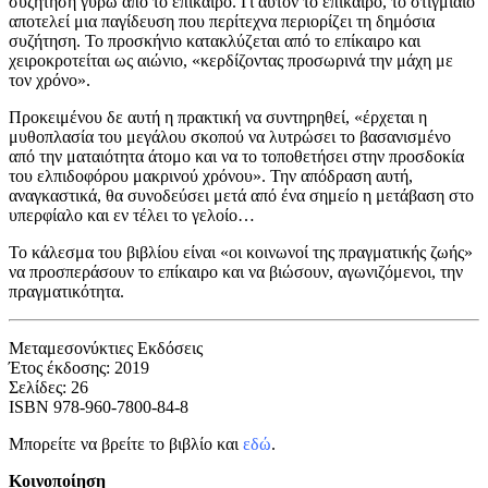
συζήτηση γύρω από το επίκαιρο. Γι αυτον το επίκαιρο, το στιγμιαίο
αποτελεί μια παγίδευση που περίτεχνα περιορίζει τη δημόσια
συζήτηση. Το προσκήνιο κατακλύζεται από το επίκαιρο και
χειροκροτείται ως αιώνιο, «κερδίζοντας προσωρινά την μάχη με
τον χρόνο».
Προκειμένου δε αυτή η πρακτική να συντηρηθεί, «έρχεται η
μυθοπλασία του μεγάλου σκοπού να λυτρώσει το βασανισμένο
από την ματαιότητα άτομο και να το τοποθετήσει στην προσδοκία
του ελπιδοφόρου μακρινού χρόνου». Την απόδραση αυτή,
αναγκαστικά, θα συνοδεύσει μετά από ένα σημείο η μετάβαση στο
υπερφίαλο και εν τέλει το γελοίο…
Το κάλεσμα του βιβλίου είναι «οι κοινωνοί της πραγματικής ζωής»
να προσπεράσουν το επίκαιρο και να βιώσουν, αγωνιζόμενοι, την
πραγματικότητα.
Μεταμεσονύκτιες Εκδόσεις
Έτος έκδοσης: 2019
Σελίδες: 26
ΙSBN 978-960-7800-84-8
Μπορείτε να βρείτε το βιβλίο και
εδώ
.
Κοινοποίηση